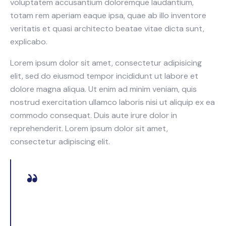
voluptatem accusantium doloremque laudantium,
totam rem aperiam eaque ipsa, quae ab illo inventore
veritatis et quasi architecto beatae vitae dicta sunt,
explicabo.
Lorem ipsum dolor sit amet, consectetur adipisicing
elit, sed do eiusmod tempor incididunt ut labore et
dolore magna aliqua. Ut enim ad minim veniam, quis
nostrud exercitation ullamco laboris nisi ut aliquip ex ea
commodo consequat. Duis aute irure dolor in
reprehenderit. Lorem ipsum dolor sit amet,
consectetur adipiscing elit.
Curabitur varius eros et lacus rutrum consequat.
Mauris sollicitudin enim condimentum, luctus justo
non, molestie nisl.