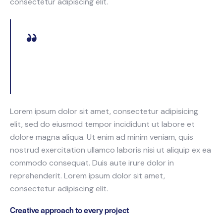
consectetur adipiscing elit.
Curabitur varius eros et lacus rutrum consequat.
Mauris sollicitudin enim condimentum, luctus justo
non, molestie nisl.
Lorem ipsum dolor sit amet, consectetur adipisicing
elit, sed do eiusmod tempor incididunt ut labore et
dolore magna aliqua. Ut enim ad minim veniam, quis
nostrud exercitation ullamco laboris nisi ut aliquip ex ea
commodo consequat. Duis aute irure dolor in
reprehenderit. Lorem ipsum dolor sit amet,
consectetur adipiscing elit.
Creative approach to every project