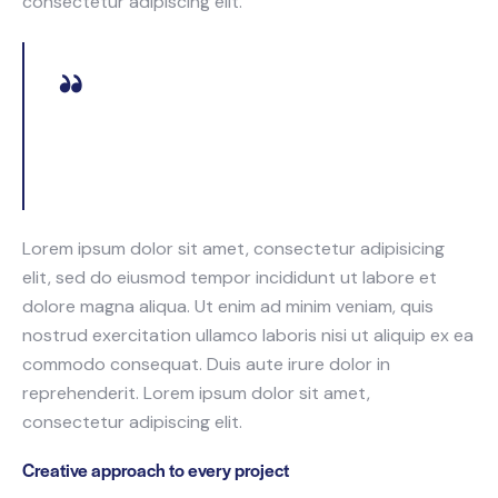
consectetur adipiscing elit.
Curabitur varius eros et lacus rutrum consequat.
Mauris sollicitudin enim condimentum, luctus justo
non, molestie nisl.
Lorem ipsum dolor sit amet, consectetur adipisicing
elit, sed do eiusmod tempor incididunt ut labore et
dolore magna aliqua. Ut enim ad minim veniam, quis
nostrud exercitation ullamco laboris nisi ut aliquip ex ea
commodo consequat. Duis aute irure dolor in
reprehenderit. Lorem ipsum dolor sit amet,
consectetur adipiscing elit.
Creative approach to every project